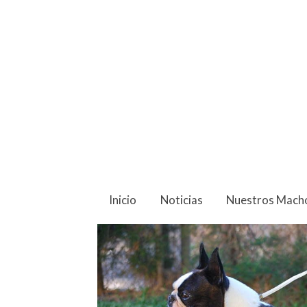
catalogosss
El doradostaff Stewie
Inicio
Noticias
Nuestros Mach