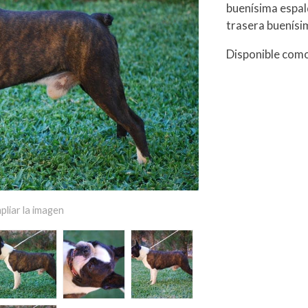
buenísima espal
trasera buenísi
Disponible com
pliar la imagen